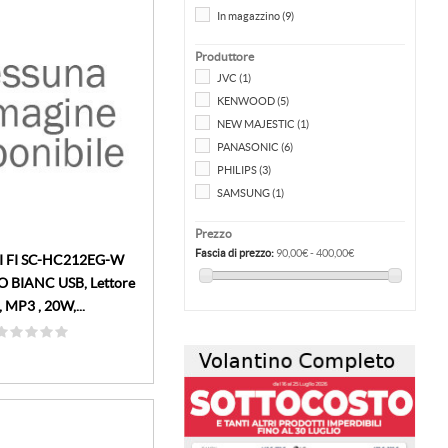
In magazzino
(9)
Produttore
JVC
(1)
KENWOOD
(5)
NEW MAJESTIC
(1)
PANASONIC
(6)
PHILIPS
(3)
SAMSUNG
(1)
Prezzo
Fascia di prezzo:
90,00€ - 400,00€
I FI SC-HC212EG-W
 BIANC USB, Lettore
 MP3 , 20W,...