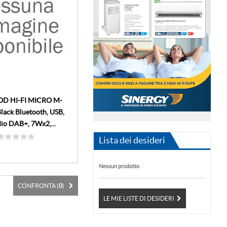
 HI-FI MICRO M-
ack Bluetooth, USB,
io DAB+, 7Wx2,...
Lista dei desideri
Nessun prodotto
CONFRONTA (
0
)
LE MIE LISTE DI DESIDERI