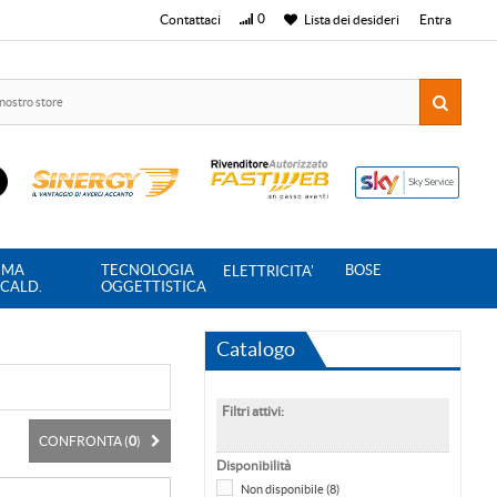
0
Contattaci
Lista dei desideri
Entra
IMA
TECNOLOGIA
BOSE
ELETTRICITA'
SCALD.
OGGETTISTICA
Catalogo
Filtri attivi:
CONFRONTA (
0
)
Disponibilità
Non disponibile
(8)