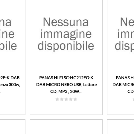
02E-K DAB
PANAS HI FI SC-HC212EG-K
PANAS H
enza 300w,
DAB MICRO NERO USB, Lettore
DAB MICRO
.
CD, MP3 , 20W,...
CD,