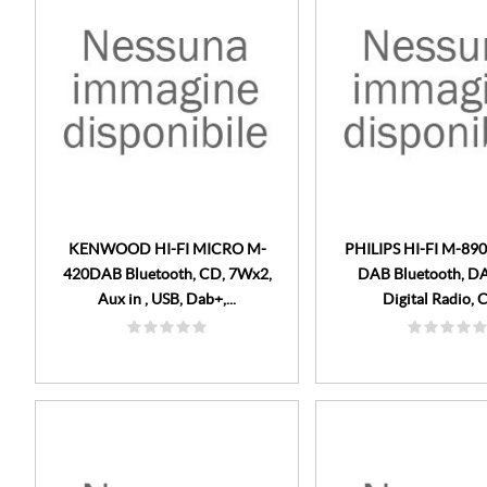
KENWOOD HI-FI MICRO M-
PHILIPS HI-FI M-8
420DAB Bluetooth, CD, 7Wx2,
DAB Bluetooth, D
Aux in , USB, Dab+,...
Digital Radio, C