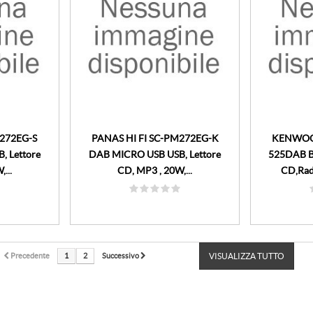
M272EG-S
PANAS HI FI SC-PM272EG-K
KENWOOD
, Lettore
DAB MICRO USB USB, Lettore
525DAB Bl
...
CD, MP3 , 20W,...
CD,Rad
Precedente
1
2
Successivo
VISUALIZZA TUTTO