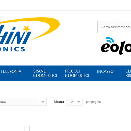
GRANDI
PICCOLI
CL
TELEFONIA
INCASSO
E.DOMESTICI
E.DOMESTICI
RI
dina
Mostra
12
per pagina