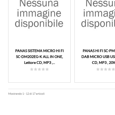
PANAS SISTEMA MICRO HI FI
PANAS HI FI SC-P
SC-DM202EG-K ALL IN ONE,
DAB MICRO USB USB
Lettore CD, MP3 ,...
CD, MP3 , 20W,
Mostrando 1 - 12 di 17 articoli