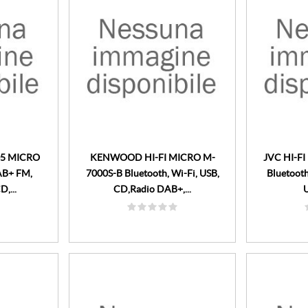
905 MICRO
KENWOOD HI-FI MICRO M-
JVC HI-F
AB+ FM,
7000S-B Bluetooth, Wi-Fi, USB,
Bluetooth
D,...
CD,Radio DAB+,...
U