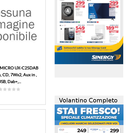
I MICRO UX-C25DAB
, CD, 7Wx2, Aux in ,
SB, Dab+,...
volantino-mensile