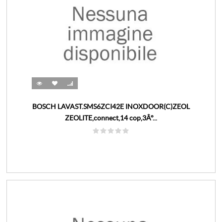
BOSCH LAVAST.SMS6ZCI42E INOXDOOR(C)ZEOL
ZEOLITE,connect,14 cop,3Â°...