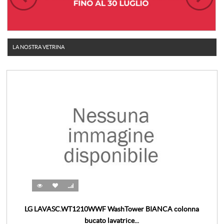
LA NOSTRA VETRINA
LG LAVASC.WT1210WWF WashTower BIANCA colonna
bucato lavatrice...