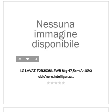
LG LAVAT. F2R3S08NSWB 8kg 47,5cm(A-10%)
oblo'nero,intelligenza...