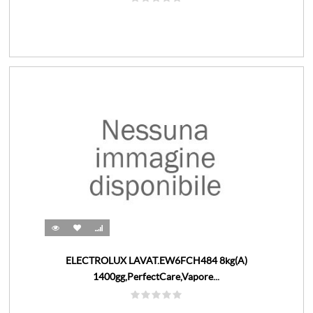
ELECTROLUX LAVAT.EW6FCH484 8kg(A)
1400gg,PerfectCare,Vapore...