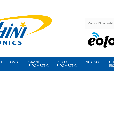
GRANDI
PICCOLI
CL
TELEFONIA
INCASSO
E.DOMESTICI
E.DOMESTICI
RI