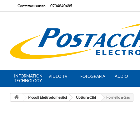
Contattaci subito:
0734840485
INFORMATION
VIDEO TV
FOTOGRAFIA
AUDIO
TECHNOLOGY
Piccoli Elettrodomestici
Cottura Cibi
Fornello a Gas