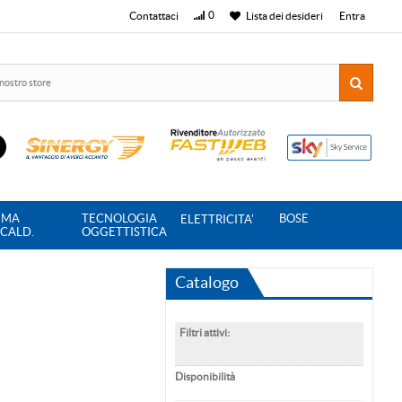
0
Contattaci
Lista dei desideri
Entra
IMA
TECNOLOGIA
BOSE
ELETTRICITA'
SCALD.
OGGETTISTICA
Catalogo
Filtri attivi:
Disponibilità