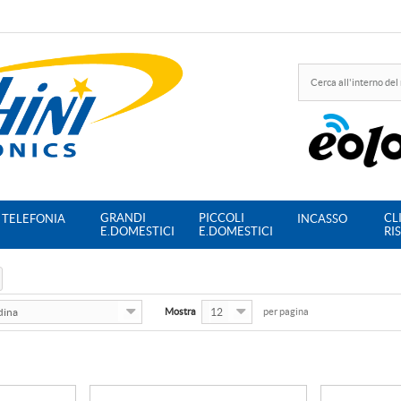
GRANDI
PICCOLI
CL
TELEFONIA
INCASSO
E.DOMESTICI
E.DOMESTICI
RI
dina
Mostra
12
per pagina