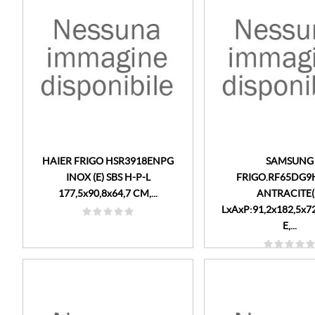
HAIER FRIGO HSR3918ENPG
SAMSUNG
INOX (E) SBS H-P-L
FRIGO.RF65DG9
177,5x90,8x64,7 CM,...
ANTRACITE(
LxAxP:91,2x182,5x72
E,...