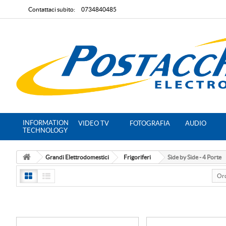
Contattaci subito:
0734840485
INFORMATION
VIDEO TV
FOTOGRAFIA
AUDIO
TECHNOLOGY
Grandi Elettrodomestici
Frigoriferi
Side by Side - 4 Porte
Or