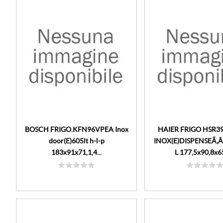
BOSCH FRIGO.KFN96VPEA Inox
HAIER FRIGO HSR
door(E)605lt h-l-p
INOX(E)DISPENSEÃ‚Â
183x91x71,1,4...
L 177,5x90,8x65