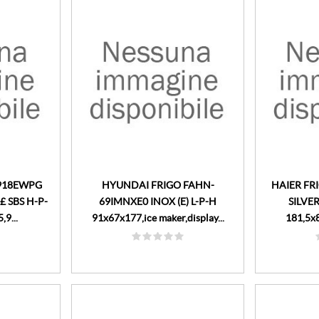
3918EWPG
HYUNDAI FRIGO FAHN-
HAIER F
£ SBS H-P-
69IMNXE0 INOX (E) L-P-H
SILVER
,9...
91x67x177,ice maker,display...
181,5x8