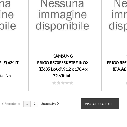
SAMSUNG
(E) 634LT
FRIGO.RS70F65KETEF INOX
FRIGO.RS
P
(E)635 LxAxP:91,2 x 178,4 x
(E)Ã‚Â£
al No...
72,6,Total...
Precedente
1
2
Successivo
VISUALIZZA TUTTO