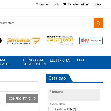
0
Contattaci
Lista dei desideri
Entra
IMA
TECNOLOGIA
BOSE
ELETTRICITA'
SCALD.
OGGETTISTICA
Catalogo
Filtri attivi:
CONFRONTA (
0
)
Disponibilità
Non disponibile
(8)