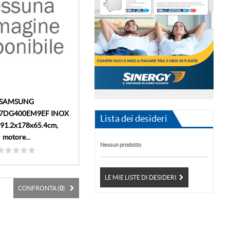
SAMSUNG
57DG400EM9EF INOX
Lista dei desideri
 91.2x178x65.4cm,
motore...
Nessun prodotto
LE MIE LISTE DI DESIDERI
CONFRONTA (
0
)