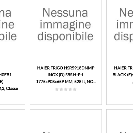
HAIER FRIGO HSR5918DNMP
HAIER F
H0EB1
INOX (D) SBS H-P-L
BLACK (E)4
E)
1775x908x659 MM, 528 lt, NO...
,3, Classe