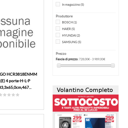
In magazzino
(5)
Produttore
BOSCH
(1)
HAIER
(5)
HYUNDAI
(2)
SAMSUNG
(5)
Prezzo
Fascia di prezzo:
728,00€ - 3 989,00€
RIGO HCR3818ENMM
(E) 4 porte-H-L-P
3,3x65,0cm,467...