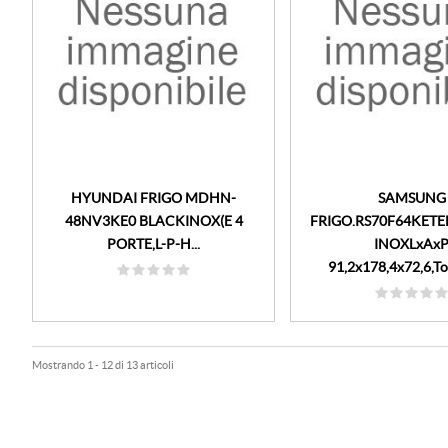
HYUNDAI FRIGO MDHN-
SAMSUNG
48NV3KE0 BLACKINOX(E 4
FRIGO.RS70F64KETEF 
PORTE,L-P-H...
INOXLxAx
91,2x178,4x72,6,Tot
Mostrando 1 - 12 di 13 articoli