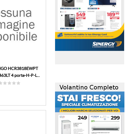
RIGO HCR3818EWPT
volantino-mensile
63LT 4 porte-H-P-L...