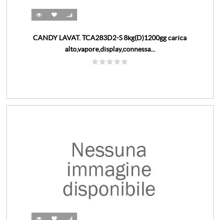
CANDY LAVAT. TCA283D2-S 8kg(D)1200gg carica
alto,vapore,display,connessa...