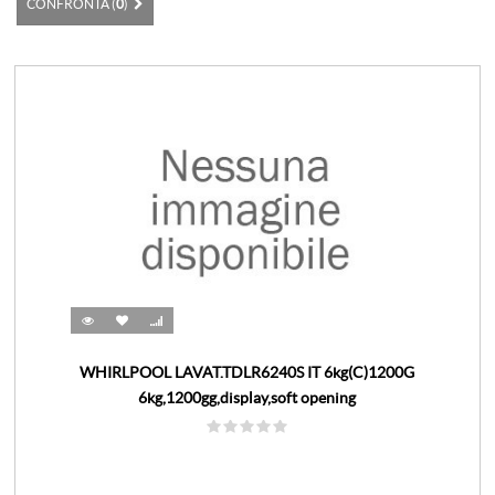
CONFRONTA (
0
)
WHIRLPOOL LAVAT.TDLR6240S IT 6kg(C)1200G
6kg,1200gg,display,soft opening