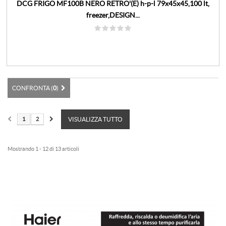
DCG FRIGO MF100B NERO RETRO'(E) h-p-l 79x45x45,100 lt,
freezer,DESIGN...
CONFRONTA (
0
)
1
2
VISUALIZZA TUTTO
Mostrando 1 - 12 di 13 articoli